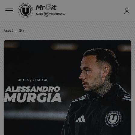
Acasă
|
Știri