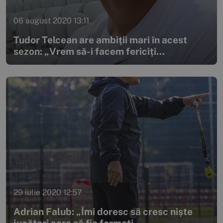
06 august 2020 13:11
Tudor Telcean are ambiții mari în acest
sezon: „Vrem să-i facem fericiți...
29 iulie 2020 12:57
Adrian Falub: „Îmi doresc să cresc niște
jucători care să fie formați...