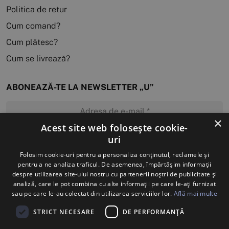
Politica de retur
Cum comand?
Cum plătesc?
Cum se livrează?
ABONEAZĂ-TE LA NEWSLETTER „U”
×
Acest site web folosește cookie-
uri
MĂ ABONEZ
Folosim cookie-uri pentru a personaliza conținutul, reclamele și
pentru a ne analiza traficul. De asemenea, împărtășim informații
despre utilizarea site-ului nostru cu partenerii noștri de publicitate și
analiză, care le pot combina cu alte informații pe care le-ați furnizat
sau pe care le-au colectat din utilizarea serviciilor lor.
Află mai multe
STRICT NECESARE
DE PERFORMANȚĂ