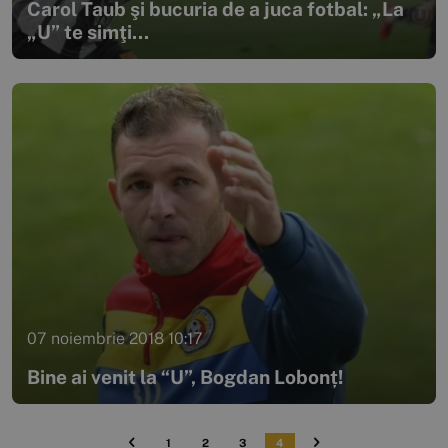
Carol Taub şi bucuria de a juca fotbal: „La
„U” te simţi...
07 noiembrie 2018 10:17
Bine ai venit la “U”, Bogdan Lobonț!
1
2
3
4