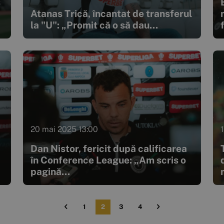
s
Atanas Trică, încantat de transferul
la "U": „Promit că o să dau...
f
20 mai 2025 13:00
Dan Nistor, fericit după calificarea
în Conference League: „Am scris o
pagină...
1
2
3
4