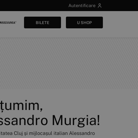
Autentificare
BILETE
U SHOP
țumim,
ssandro Murgia!
tatea Cluj și mijlocașul italian Alessandro