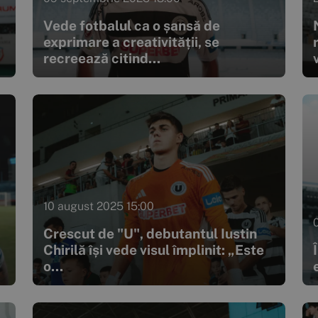
Vede fotbalul ca o șansă de
exprimare a creativității, se
recreează citind...
10 august 2025 15:00
Crescut de "U", debutantul Iustin
Chirilă își vede visul împlinit: „Este
o...