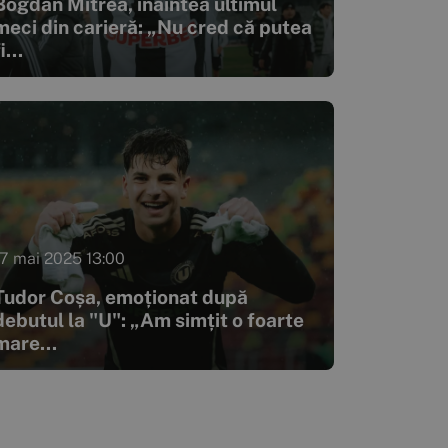
Bogdan Mitrea, înaintea ultimul
meci din carieră: „Nu cred că putea
i...
17 mai 2025 13:00
Tudor Coșa, emoționat după
debutul la "U": „Am simțit o foarte
mare...