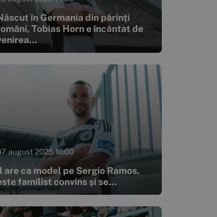
Născut în Germania din părinți
români, Tobias Horn e încântat de
venirea...
07 august 2025 16:00
Îl are ca model pe Sergio Ramos,
este familist convins și se...