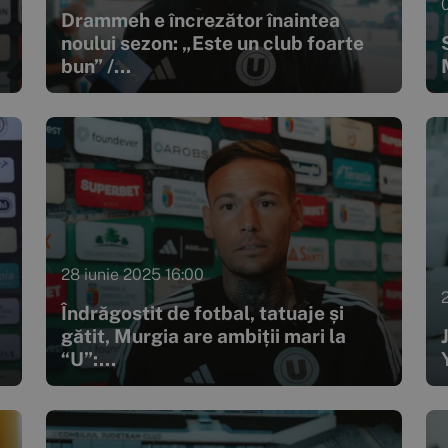
Drammeh e încrezător înaintea
noului sezon: „Este un club foarte
bun” /...
28 iunie 2025 16:00
Îndrăgostit de fotbal, tatuaje și
gătit, Murgia are ambiții mari la
“U”:...