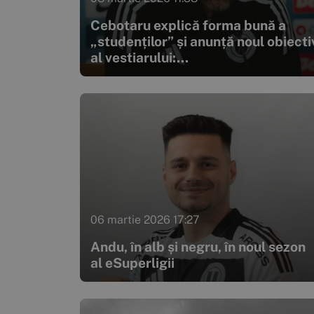
Cebotaru explică forma bună a
„studenților” și anunță noul obiecti
al vestiarului:...
06 martie 2026 17:27
Andu, în alb și negru, în noul sezon
al eSuperligii