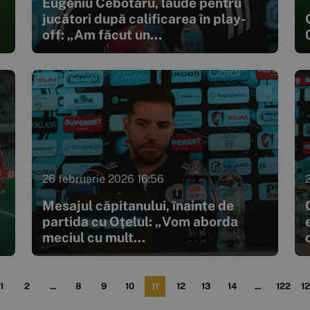
Eugeniu Cebotaru, laude pentru
jucători după calificarea în play-
off: „Am făcut un...
26 februarie 2026 16:56
Mesajul căpitanului, înainte de
partida cu Oțelul: „Vom aborda
meciul cu mult...
o
1
2
...
8
9
10
11
12
13
14
...
122
1