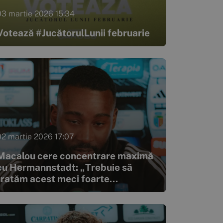
03 martie 2026 15:34
Votează #JucătorulLunii februarie
02 martie 2026 17:07
Macalou cere concentrare maximă
cu Hermannstadt: „Trebuie să
tratăm acest meci foarte...