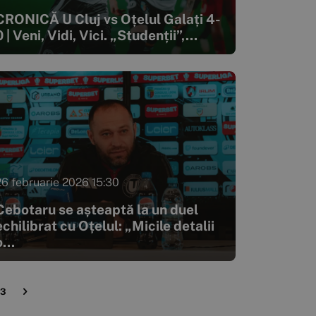
CRONICĂ U Cluj vs Oțelul Galați 4-
0 | Veni, Vidi, Vici. „Studenții”,...
26 februarie 2026 15:30
Cebotaru se așteaptă la un duel
echilibrat cu Oțelul: „Micile detalii
...
23