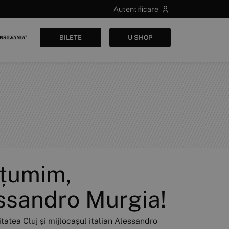
Autentificare
BILETE
U SHOP
țumim,
ssandro Murgia!
tatea Cluj și mijlocașul italian Alessandro