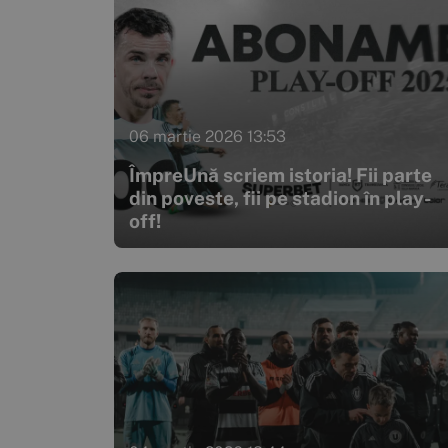
06 martie 2026 13:53
ÎmpreUnă scriem istoria! Fii parte
din poveste, fii pe stadion în play-
off!