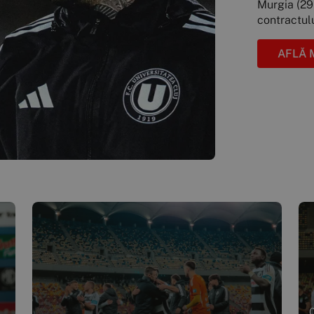
Murgia (29 
contractulu
AFLĂ 