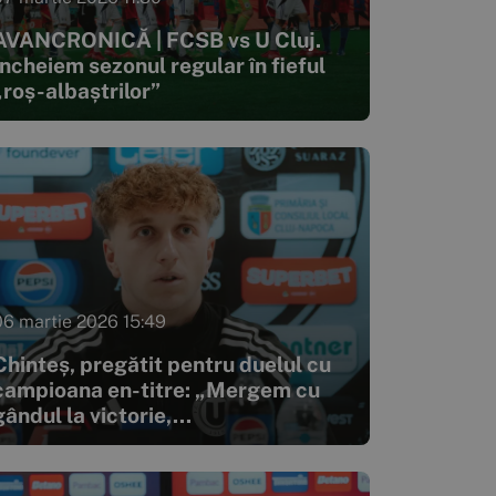
AVANCRONICĂ | FCSB vs U Cluj.
Încheiem sezonul regular în fieful
„roș-albaștrilor”
06 martie 2026 15:49
Chinteș, pregătit pentru duelul cu
campioana en-titre: „Mergem cu
gândul la victorie,...