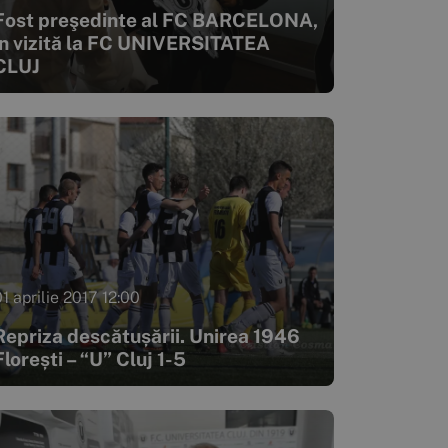
Fost preşedinte al FC BARCELONA,
în vizită la FC UNIVERSITATEA
CLUJ
1 aprilie 2017 12:00
Repriza descătușării. Unirea 1946
Florești – “U” Cluj 1-5