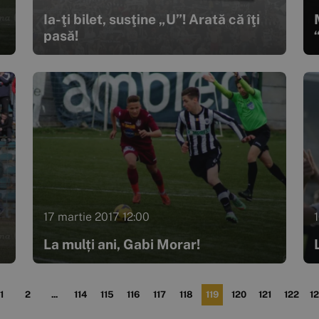
Ia-ţi bilet, susţine „U”! Arată că îţi
pasă!
17 martie 2017 12:00
La mulți ani, Gabi Morar!
1
2
...
114
115
116
117
118
119
120
121
122
1