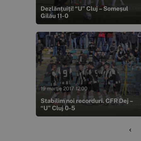
Dezlănțuiți! “U” Cluj – Someșul
Gilău 11-0
19 martie 2017 12:00
Stabilim noi recorduri. CFR Dej –
“U” Cluj 0-5