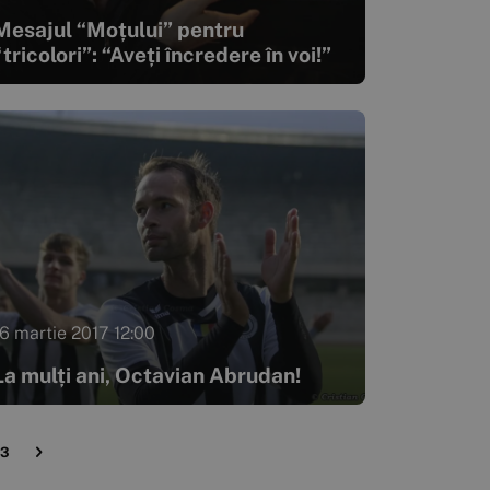
Mesajul “Moțului” pentru
“tricolori”: “Aveți încredere în voi!”
16 martie 2017 12:00
La mulți ani, Octavian Abrudan!
23