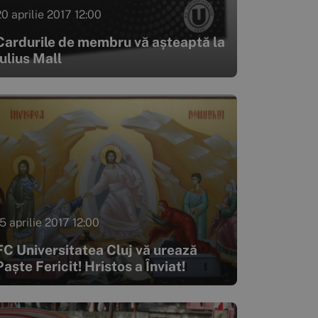
20 aprilie 2017 12:00
Cardurile de membru vă așteaptă la
Iulius Mall
5 aprilie 2017 12:00
FC Universitatea Cluj vă urează
Paște Fericit! Hristos a Înviat!