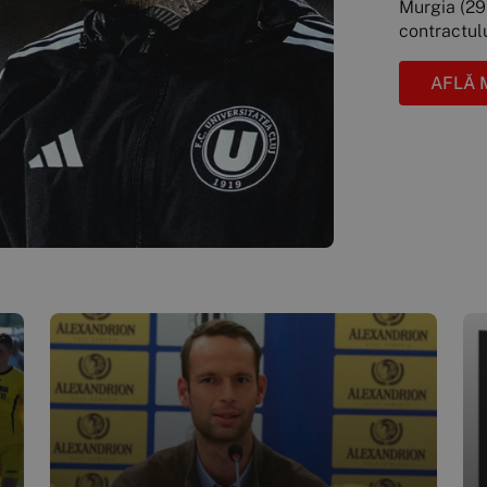
Murgia (29 
contractulu
AFLĂ 