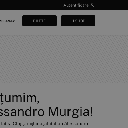
Autentificare
BILETE
U SHOP
țumim,
ssandro Murgia!
tatea Cluj și mijlocașul italian Alessandro