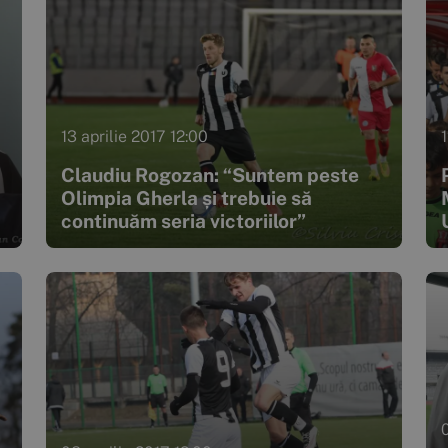
13 aprilie 2017 12:00
1
Claudiu Rogozan: “Suntem peste
Olimpia Gherla și trebuie să
continuăm seria victoriilor”