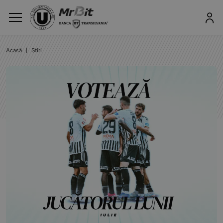
Acasă
|
Știri