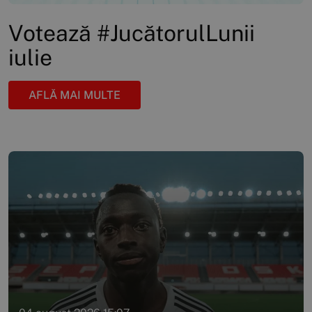
Votează #JucătorulLunii
iulie
AFLĂ MAI MULTE