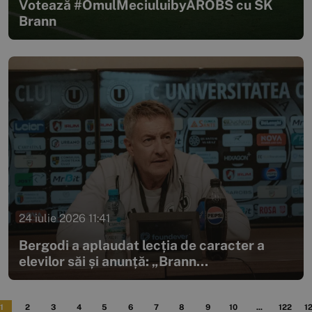
Votează #OmulMeciuluibyAROBS cu SK
Brann
24 iulie 2026 11:41
Bergodi a aplaudat lecția de caracter a
elevilor săi și anunță: „Brann...
1
2
3
4
5
6
7
8
9
10
...
122
1