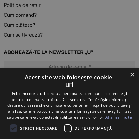
Politica de retur
Cum comand?
Cum plătesc?
Cum se livrează?
ABONEAZĂ-TE LA NEWSLETTER „U”
×
Acest site web folosește cookie-
uri
MĂ ABONEZ
Folosim cookie-uri pentru a personaliza conținutul, reclamele și
pentru a ne analiza traficul. De asemenea, împărtășim informații
despre utilizarea site-ului nostru cu partenerii noștri de publicitate și
analiză, care le pot combina cu alte informații pe care le-ați furnizat
sau pe care le-au colectat din utilizarea serviciilor lor.
Află mai multe
STRICT NECESARE
DE PERFORMANȚĂ